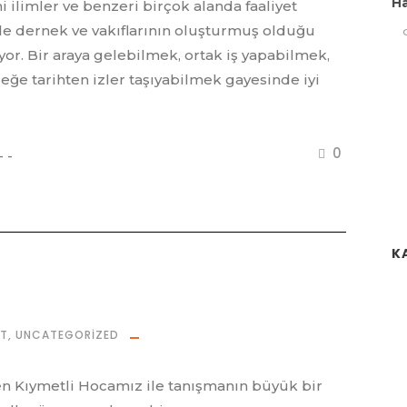
H
i ilimler ve benzeri birçok alanda faaliyet
de dernek ve vakıflarının oluşturmuş olduğu
yor. Bir araya gelebilmek, ortak iş yapabilmek,
eğe tarihten izler taşıyabilmek gayesinde iyi
0
K
ET
,
UNCATEGORIZED
yen Kıymetli Hocamız ile tanışmanın büyük bir