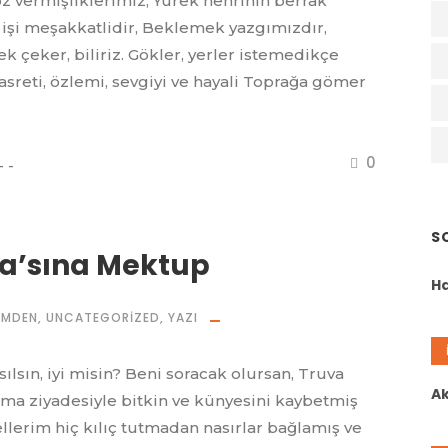
öz vermişliklerimiz, Yürek nehrinin berrak
i işi meşakkatlidir, Beklemek yazgımızdır,
rek çeker, biliriz. Gökler, yerler istemedikçe
asreti, özlemi, sevgiyi ve hayali Toprağa gömer
0
S
ra’sına Mektup
H
IMDEN
,
UNCATEGORIZED
,
YAZI
ılsın, iyi misin? Beni soracak olursan, Truva
Ak
Ama ziyadesiyle bitkin ve künyesini kaybetmiş
llerim hiç kılıç tutmadan nasırlar bağlamış ve