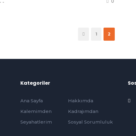
0
1
2
Kategoriler
So
Ana Sayfa
Hakkımda
Kalemimden
Kadrajımdan
Seyahatlerim
Sosyal Sorumluluk