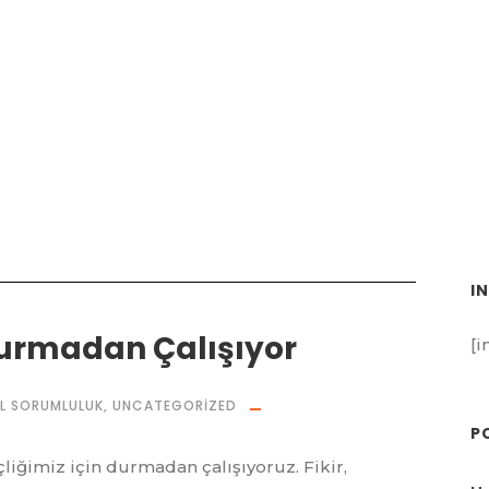
Category
Uncategorized
I
Durmadan Çalışıyor
[i
L SORUMLULUK
,
UNCATEGORIZED
P
liğimiz için durmadan çalışıyoruz. Fikir,