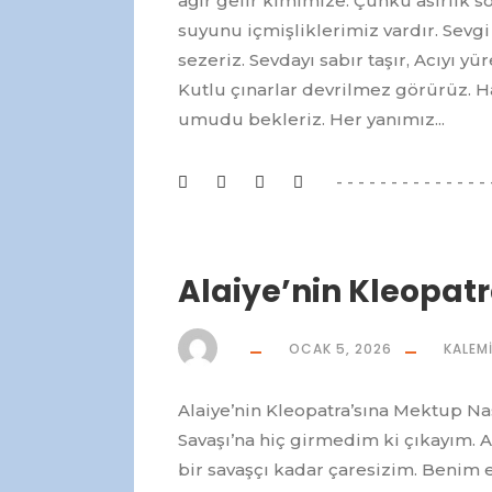
ağır gelir kimimize. Çünkü asırlık s
suyunu içmişliklerimiz vardır. Sevg
sezeriz. Sevdayı sabır taşır, Acıyı yü
Kutlu çınarlar devrilmez görürüz. H
umudu bekleriz. Her yanımız...
Alaiye’nin Kleopat
OCAK 5, 2026
KALEM
Alaiye’nin Kleopatra’sına Mektup Nas
Savaşı’na hiç girmedim ki çıkayım. 
bir savaşçı kadar çaresizim. Benim e