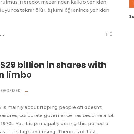
vurulmuş. Heredot mezarından kalkıp yeniden
duyunca tekrar ölür, âşkımı öğrenince yeniden
Su
0
29 billion in shares with
n limbo
EGORIZED
is mainly about ripping people off doesn’t
measures, corporate governance has become a lot
970s. Yet it is principally during this period of
 been high and rising. Theories of Just...