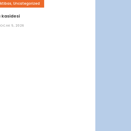
İktibas
,
Uncategorized
 kasidesi
OCAK 5, 2026