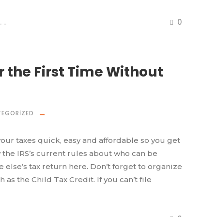
0
r the First Time Without
EGORIZED
our taxes quick, easy and affordable so you get
the IRS’s current rules about who can be
lse’s tax return here. Don’t forget to organize
 as the Child Tax Credit. If you can’t file