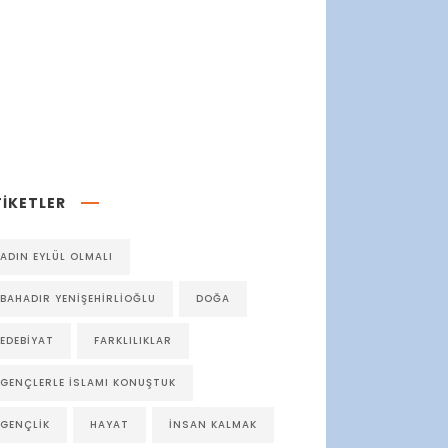
Seyahatlerim
12
Sosyal Sorumluluk
22
TIKETLER
ADIN EYLÜL OLMALI
BAHADIR YENIŞEHIRLIOĞLU
DOĞA
EDEBIYAT
FARKLILIKLAR
GENÇLERLE İSLAMI KONUŞTUK
GENÇLIK
HAYAT
INSAN KALMAK