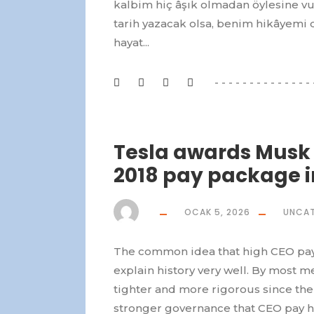
kalbim hiç âşık olmadan öylesine 
tarih yazacak olsa, benim hikâyemi 
hayat...
Tesla awards Musk $
2018 pay package i
OCAK 5, 2026
UNCAT
The common idea that high CEO pay 
explain history very well. By most 
tighter and more rigorous since the 1
stronger governance that CEO pay has