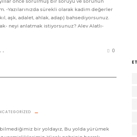
ıllar önce sorulmuş bir soruyu ve sorunun
m. -Yazılarınızda sürekli olarak kadim değerler
akıl, aşk, adalet, ahlak, adap) bahsediyorsunuz.
- neyi anlatmak istiyorsunuz? Alev Alatlı-
0
E
NCATEGORIZED
 bilmediğimiz bir yoldayız, Bu yolda yürümek